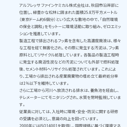
コ
アルフレッサ ファインケミカル株式会社は、秋田市沿岸部に
ラ
位置し、緑豊かな松林に囲まれた面積25.8万平方メートル
ム
（東京ドーム約6個分）という広大な敷地の中で、「自然環境
の保全と調和」をモットーに環境活動に取り組み、ゼロエミッ
ションを推進しています。
製造工程で排出されるフッ素を含有した高濃度廃液は、様々
な工程を経て無害化され、その際に発生する汚泥は、フッ素
原料としてリサイクル処理しています。各製品の製造工程時
に発生する廃活性炭などの汚泥についても外部で燃料処理
後、セメント材料へリサイクル処理されています。これによ
り、工場から排出される産業廃棄物の埋め立て最終処分率
は1％以下を維持しています。
さらに工場から河川へ放流される排水は、養魚池を経由し、
テレメーターにてモニタリングされ、水質を常時監視していま
す。
従業員に対しては、入社時に環境・安全・防災に関する研修
の受講を必須とし、意識の向上を図っています。
2000年にはISO14001を取得し、国際規格に基づく環境マネ