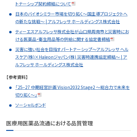
トナーシップ契約締結について
日本のバイオシミラー市場を切り拓く～国主導プロジェクトへ
の新たな挑戦～ | アルフレッサ ホールディングス株式会社
ティーエスアルフレッサ株式会社が山口県周南市と災害時にお
ける医薬品・衛生用品等の供給に関する協定書締結
災害に強い社会を目指すパートナーシップ～アルフレッサ ヘル
スケア(株)×Haleonジャパン(株) 災害時連携協定締結～ | ア
ルフレッサ ホールディングス株式会社
【参考資料】
「25–27 中期経営計画 Vision2032 Stage2 ～総合力で未来を
切り拓く～」
ソーシャルボンド
医療用医薬品流通における品質管理