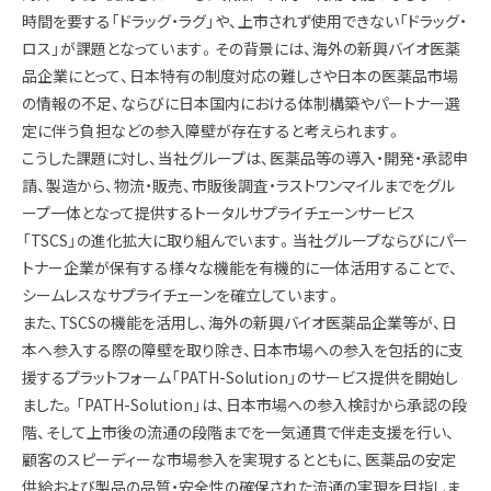
時間を要する「ドラッグ・ラグ」や、上市されず使用できない「ドラッグ・
ロス」が課題となっています。その背景には、海外の新興バイオ医薬
品企業にとって、日本特有の制度対応の難しさや日本の医薬品市場
の情報の不足、ならびに日本国内における体制構築やパートナー選
定に伴う負担などの参入障壁が存在すると考えられます。
こうした課題に対し、当社グループは、医薬品等の導入・開発・承認申
請、製造から、物流・販売、市販後調査・ラストワンマイルまでをグル
ープ一体となって提供するトータルサプライチェーンサービス
「TSCS」の進化拡大に取り組んでいます。当社グループならびにパー
トナー企業が保有する様々な機能を有機的に一体活用することで、
シームレスなサプライチェーンを確立しています。
また、TSCSの機能を活用し、海外の新興バイオ医薬品企業等が、日
本へ参入する際の障壁を取り除き、日本市場への参入を包括的に支
援するプラットフォーム「PATH-Solution」のサービス提供を開始し
ました。「PATH-Solution」は、日本市場への参入検討から承認の段
階、そして上市後の流通の段階までを一気通貫で伴走支援を行い、
顧客のスピーディーな市場参入を実現するとともに、医薬品の安定
供給および製品の品質・安全性の確保された流通の実現を目指しま