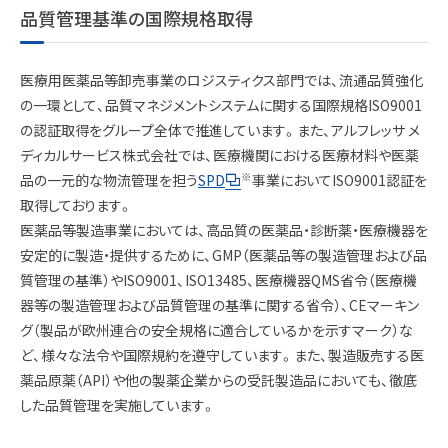
品質管理基準の国際規格取得
医療用医薬品等卸売事業のロジスティクス部門では、流通品質強化
の一環として、品質マネジメントシステムに関する国際規格ISO9001
の認証取得をグループ全体で推進しています。また、アルフレッサ メ
ディカルサービス株式会社では、医療機関における医療材料や医薬
※
品の一元的な物流管理を担う
SPD
事業においてISO9001認証を
取得しております。
医薬品等製造事業においては、高品質の医薬品・診断薬・医療機器を
安定的に製造・提供するために、GMP（医薬品等の製造管理および品
質管理の基準）やISO9001、ISO13485、医療機器QMS省令（医療機
器等の製造管理および品質管理の基準に関する省令）、CEマーキン
グ（製品が欧州連合の安全規格に適合しているかを示すマーク）な
ど、様々な法令や国際規約を遵守しています。また、製造販売する医
薬品原薬（API）や他の製薬企業からの受託製造品においても、徹底
した品質管理を実施しています。