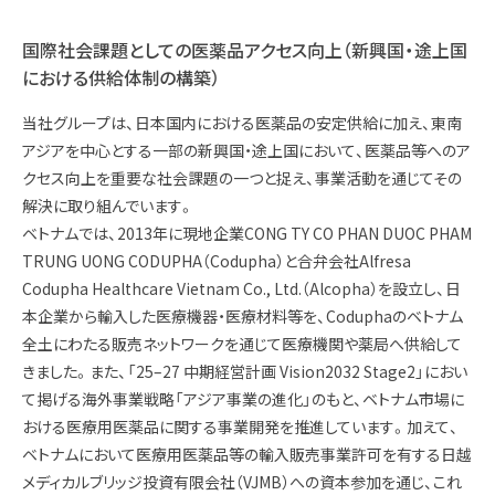
国際社会課題としての医薬品アクセス向上（新興国・途上国
における供給体制の構築）
当社グループは、日本国内における医薬品の安定供給に加え、東南
アジアを中心とする一部の新興国・途上国において、医薬品等へのア
クセス向上を重要な社会課題の一つと捉え、事業活動を通じてその
解決に取り組んでいます。
ベトナムでは、2013年に現地企業CONG TY CO PHAN DUOC PHAM
TRUNG UONG CODUPHA（Codupha）と合弁会社Alfresa
Codupha Healthcare Vietnam Co., Ltd.（Alcopha）を設立し、日
本企業から輸入した医療機器・医療材料等を、Coduphaのベトナム
全土にわたる販売ネットワークを通じて医療機関や薬局へ供給して
きました。また、「25–27 中期経営計画 Vision2032 Stage2」におい
て掲げる海外事業戦略「アジア事業の進化」のもと、ベトナム市場に
おける医療用医薬品に関する事業開発を推進しています。加えて、
ベトナムにおいて医療用医薬品等の輸入販売事業許可を有する日越
メディカルブリッジ投資有限会社（VJMB）への資本参加を通じ、これ