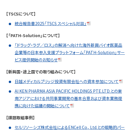
【TSCSについて】
統合報告書2025「TSCS スペシャル対談」
【「PATH-Solution」について】
「ドラッグ・ラグ／ロス」の解消へ向けた海外新興バイオ医薬品
企業等の日本参入支援プラットフォーム「PATH-Solution」サー
ビス提供開始のお知らせ
【新興国・途上国での取り組みについて】
日越メディカルブリッジ投資有限会社への資本参加について
AI KEN PHARMA ASIA PACIFIC HOLDINGS PTE.LTD.との東
南アジアにおける共同事業開発の基本合意および資本業務提
携に向けた協議の開始について
【課題取組事例】
セルリソーシズ株式会社によるENCell Co., Ltd.との戦略的パー