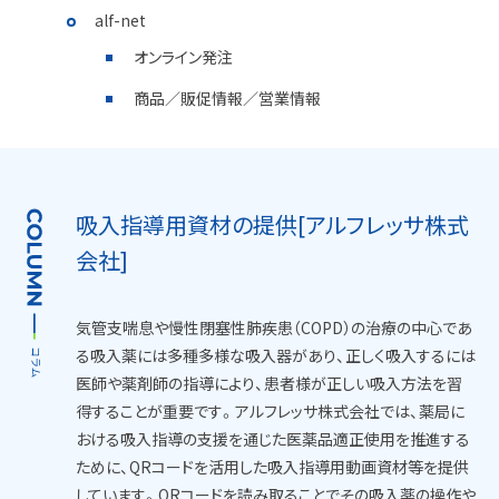
alf-net
オンライン発注
商品／販促情報／営業情報
吸入指導用資材の提供[アルフレッサ株式
会社]
気管支喘息や慢性閉塞性肺疾患（COPD）の治療の中心であ
る吸入薬には多種多様な吸入器があり、正しく吸入するには
医師や薬剤師の指導により、患者様が正しい吸入方法を習
コ
得することが重要です。アルフレッサ株式会社では、薬局に
ラ
おける吸入指導の支援を通じた医薬品適正使用を推進する
ム
ために、QRコードを活用した吸入指導用動画資材等を提供
しています。QRコードを読み取ることでその吸入薬の操作や