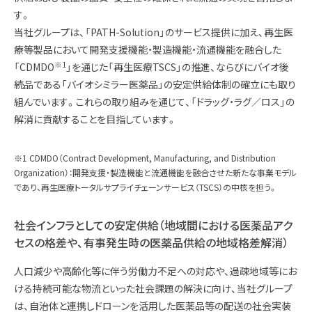
す。
当社グループは、「PATH-Solution」のサービス提供に加え、再生医
療等製品において開発支援機能・製造機能・流通機能を融合した
※1
「CDMDO
」を通じた「再生医療TSCS」の推進、ならびにバイオ後
続品である「バイオシミラー医薬品」の安定供給体制の確立にも取り
組んでいます。これらの取り組みを通じて、「ドラッグ・ラグ／ロス」の
解消に貢献することを目指しています。
※1 CDMDO（Contract Development, Manufacturing, and Distribution
Organization）：開発支援・製造機能と流通機能を融合させた新たな事業モデル
であり、再生医療トータルサプライチェーンサービス（TSCS）の中核を担う。
社会インフラとしての安定供給（地域間における医薬品アク
セスの格差や、有事発生時の医薬品供給の地域格差解消）
人口減少や高齢化等に伴う労働力不足への対応や、過疎地域等にお
ける持続可能な物流といった社会課題の解決に向け、当社グループ
は、自治体と連携しドローンを活用した医薬品等の配送の社会実装