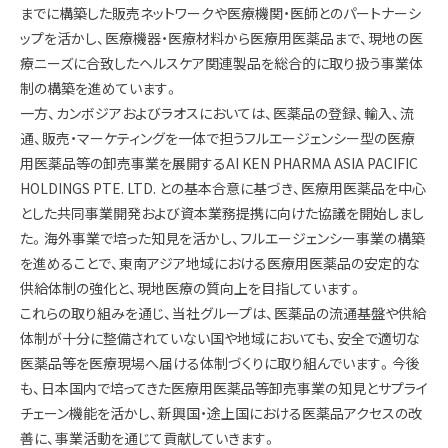
までに構築した販売ネットワークや医療機関・医師とのパートナーシ
ップを活かし、医療機器・医療材料から医療用医薬品まで、現地の医
療ニーズに合致したヘルスケア関連製品を総合的に取り扱う事業体
制の構築を進めています。
一方、カンボジアおよびラオスにおいては、医薬品の登録、輸入、流
通、販売・マーケティングを一体で担うフルエージェンシー型の医療
用医薬品等の卸売事業を展開するAI KEN PHARMA ASIA PACIFIC
HOLDINGS PTE. LTD. との基本合意に基づき、医療用医薬品を中心
とした共同事業開発および資本業務提携に向けた協議を開始しまし
た。海外事業で培った知見を活かし、フルエージェンシー事業の構築
を進めることで、東南アジア地域における医療用医薬品の安定的な
供給体制の強化と、現地医療の質向上を目指しています。
これらの取り組みを通じ、当社グループは、医薬品の流通基盤や供給
体制が十分に整備されていない国や地域においても、安全で適切な
医薬品等を医療現場へ届ける体制づくりに取り組んでいます。今後
も、日本国内で培ってきた医療用医薬品等卸売事業の知見とサプライ
チェーン機能を活かし、新興国・途上国における医薬品アクセスの改
善に、事業活動を通じて貢献していきます。