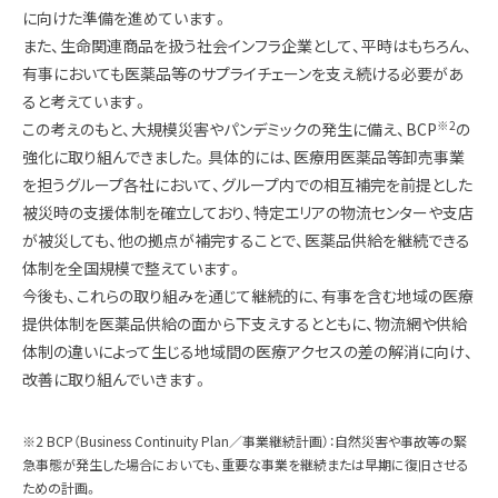
に向けた準備を進めています。
また、生命関連商品を扱う社会インフラ企業として、平時はもちろん、
有事においても医薬品等のサプライチェーンを支え続ける必要があ
ると考えています。
※2
この考えのもと、大規模災害やパンデミックの発生に備え、BCP
の
強化に取り組んできました。具体的には、医療用医薬品等卸売事業
を担うグループ各社において、グループ内での相互補完を前提とした
被災時の支援体制を確立しており、特定エリアの物流センターや支店
が被災しても、他の拠点が補完することで、医薬品供給を継続できる
体制を全国規模で整えています。
今後も、これらの取り組みを通じて継続的に、有事を含む地域の医療
提供体制を医薬品供給の面から下支えするとともに、物流網や供給
体制の違いによって生じる地域間の医療アクセスの差の解消に向け、
改善に取り組んでいきます。
※2 BCP（Business Continuity Plan／事業継続計画）：自然災害や事故等の緊
急事態が発生した場合においても、重要な事業を継続または早期に復旧させる
ための計画。